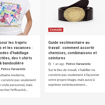
Conseils
pour les trajets
Guide vestimentaire au
s et les vacances :
travail : comment assortir
odes d’habillage
chemises, combinaisons et
tées, des t-shirts
ceintures
à bandoulière
1 an ago
Petros Varvariotis
Petros Varvariotis
Sur le lieu de travail, s’habiller ne
consiste pas seulement à façonner
 urbaine moderne,
votre propre image, mais aussi à
ne consiste pas seulement
exprimer extérieurement...
n style personnel, mais
ercher l'efficacité...