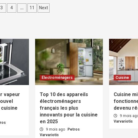
ation
…
3
4
11
Next
cations
Électroménagers
Cuisine
ur vapeur
Top 10 des appareils
Cuisine mi
nouvel
électroménagers
fonctionne
 cuisine
français les plus
devenu réa
innovants pour la cuisine
9 mois ag
en 2025
Varvariotis
ros
9 mois ago
Petros
Varvariotis