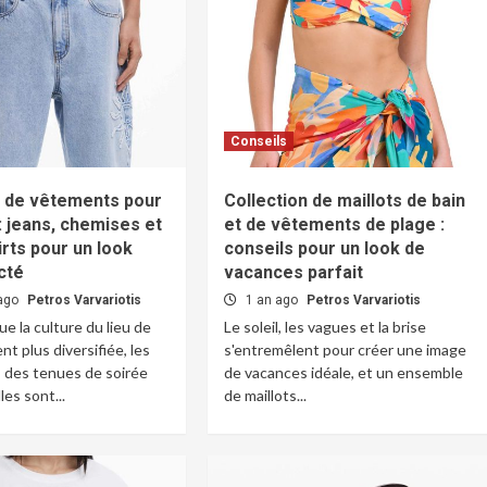
Conseils
n de vêtements pour
Collection de maillots de bain
 jeans, chemises et
et de vêtements de plage :
rts pour un look
conseils pour un look de
cté
vacances parfait
 ago
Petros Varvariotis
1 an ago
Petros Varvariotis
e la culture du lieu de
Le soleil, les vagues et la brise
ent plus diversifiée, les
s'entremêlent pour créer une image
 des tenues de soirée
de vacances idéale, et un ensemble
les sont...
de maillots...