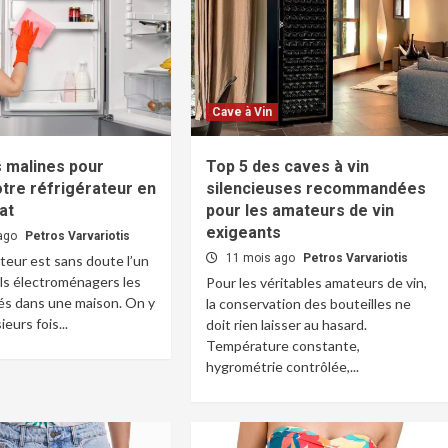
Cave à Vin
 malines pour
Top 5 des caves à vin
tre réfrigérateur en
silencieuses recommandées
at
pour les amateurs de vin
exigeants
 ago
Petros Varvariotis
11 mois ago
Petros Varvariotis
ateur est sans doute l’un
ls électroménagers les
Pour les véritables amateurs de vin,
ités dans une maison. On y
la conservation des bouteilles ne
eurs fois...
doit rien laisser au hasard.
Température constante,
hygrométrie contrôlée,...