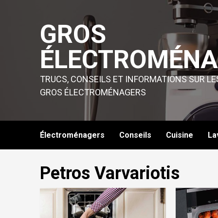
Skip
to
GROS
content
ÉLECTROMÉNA
TRUCS, CONSEILS ET INFORMATIONS SUR LE
GROS ÉLECTROMÉNAGERS
Électroménagers
Conseils
Cuisine
La
Petros Varvariotis