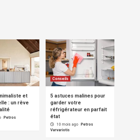
Conseils
nimaliste et
5 astuces malines pour
lle : un rêve
garder votre
lité
réfrigérateur en parfait
état
o
Petros
10 mois ago
Petros
Varvariotis