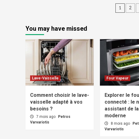
Pagin
1
2
des
publi
You may have missed
Lave-Vaisselle
Four Vapeur
Comment choisir le lave-
Explorer le fo
vaisselle adapté à vos
connecté : le 
besoins ?
assistant de la
moderne
7 mois ago
Petros
Varvariotis
8 mois ago
Pet
Varvariotis