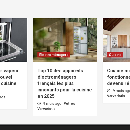
Électroménagers
Cuisine
ur vapeur
Top 10 des appareils
Cuisine mi
nouvel
électroménagers
fonctionne
 cuisine
français les plus
devenu réa
innovants pour la cuisine
9 mois ag
en 2025
Varvariotis
ros
9 mois ago
Petros
Varvariotis