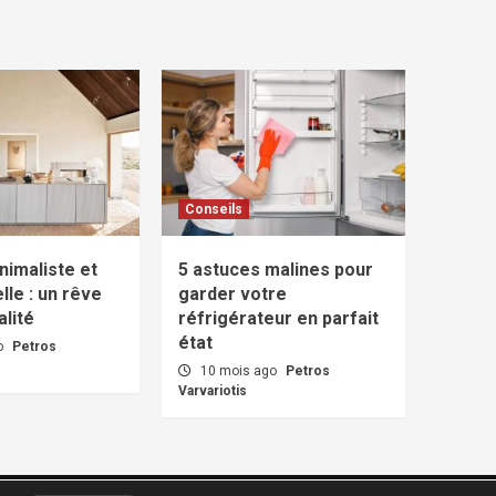
Conseils
nimaliste et
5 astuces malines pour
lle : un rêve
garder votre
lité
réfrigérateur en parfait
état
o
Petros
10 mois ago
Petros
Varvariotis