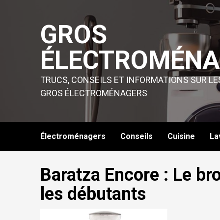
Skip
to
GROS
content
ÉLECTROMÉNA
TRUCS, CONSEILS ET INFORMATIONS SUR LE
GROS ÉLECTROMÉNAGERS
Électroménagers
Conseils
Cuisine
La
Baratza Encore : Le br
les débutants