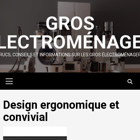
Skip
to
GROS
content
LECTROMÉNAG
RUCS, CONSEILS ET INFORMATIONS SUR LES GROS ÉLECTROMÉNAGE
Primary
Menu
Design ergonomique et
convivial