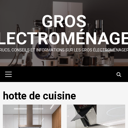
Skip
to
GROS
content
LECTROMÉNAG
RUCS, CONSEILS ET INFORMATIONS SUR LES GROS ÉLECTROMÉNAGE
Primary
Menu
hotte de cuisine