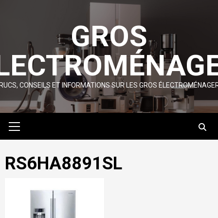
Skip
to
GROS
content
LECTROMÉNAG
RUCS, CONSEILS ET INFORMATIONS SUR LES GROS ÉLECTROMÉNAGE
Primary
Menu
RS6HA8891SL