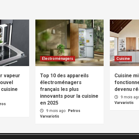
Électroménagers
Cuisine
ur vapeur
Top 10 des appareils
Cuisine mi
nouvel
électroménagers
fonctionne
 cuisine
français les plus
devenu réa
innovants pour la cuisine
9 mois ag
en 2025
Varvariotis
ros
9 mois ago
Petros
Varvariotis