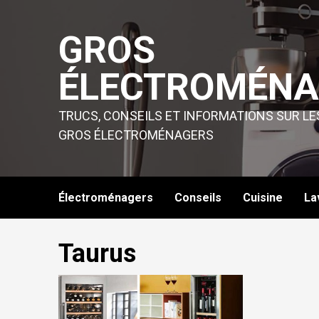
Skip
to
GROS
content
ÉLECTROMÉNA
TRUCS, CONSEILS ET INFORMATIONS SUR LE
GROS ÉLECTROMÉNAGERS
Électroménagers
Conseils
Cuisine
La
Taurus