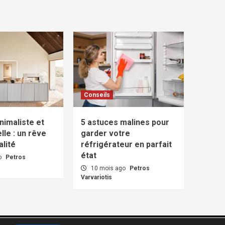
Conseils
nimaliste et
5 astuces malines pour
lle : un rêve
garder votre
lité
réfrigérateur en parfait
état
o
Petros
10 mois ago
Petros
Varvariotis