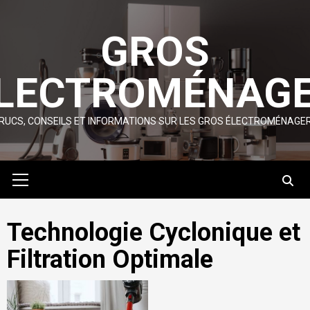
Skip
to
GROS
content
LECTROMÉNAG
RUCS, CONSEILS ET INFORMATIONS SUR LES GROS ÉLECTROMÉNAGE
Primary
Menu
Technologie Cyclonique et
Filtration Optimale