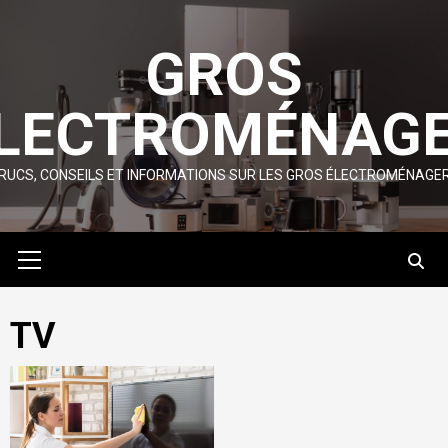
Skip
to
GROS
content
LECTROMÉNAG
RUCS, CONSEILS ET INFORMATIONS SUR LES GROS ÉLECTROMÉNAGE
Primary
Menu
TV