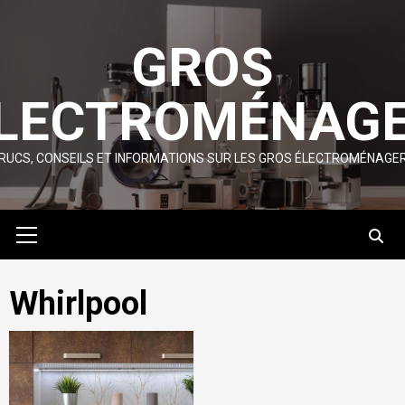
Skip
to
GROS
content
LECTROMÉNAG
RUCS, CONSEILS ET INFORMATIONS SUR LES GROS ÉLECTROMÉNAGE
Primary
Menu
Whirlpool