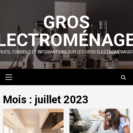
Skip
to
GROS
content
LECTROMÉNAG
RUCS, CONSEILS ET INFORMATIONS SUR LES GROS ÉLECTROMÉNAGE
Primary
Menu
Mois :
juillet 2023