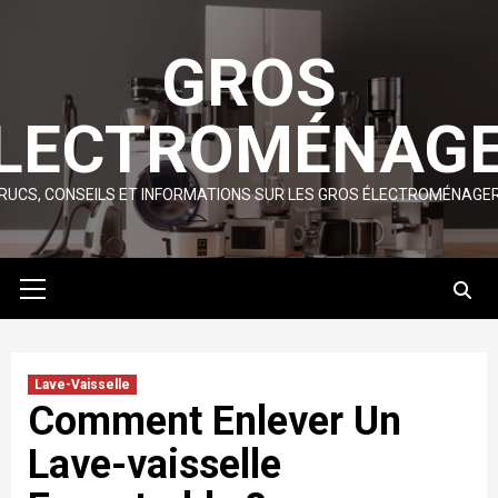
Skip
to
GROS
content
LECTROMÉNAG
RUCS, CONSEILS ET INFORMATIONS SUR LES GROS ÉLECTROMÉNAGE
Primary
Menu
Lave-Vaisselle
Comment Enlever Un
Lave-vaisselle