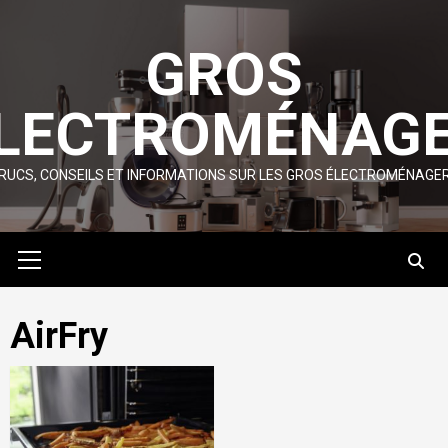
Skip
to
GROS
content
LECTROMÉNAG
RUCS, CONSEILS ET INFORMATIONS SUR LES GROS ÉLECTROMÉNAGE
Primary
Menu
AirFry