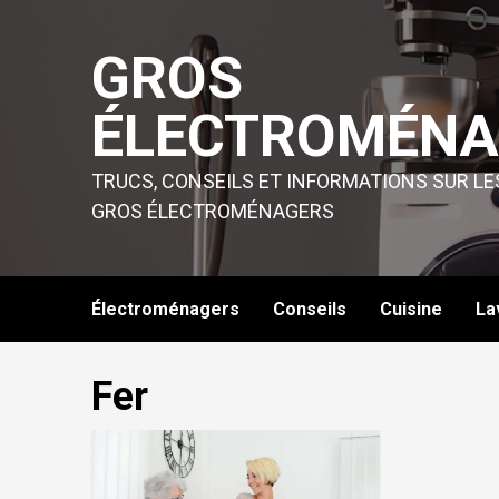
Skip
to
GROS
content
ÉLECTROMÉNA
TRUCS, CONSEILS ET INFORMATIONS SUR LE
GROS ÉLECTROMÉNAGERS
Électroménagers
Conseils
Cuisine
La
Fer