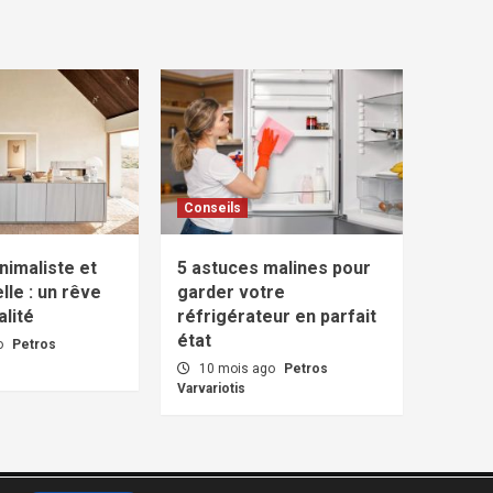
Conseils
nimaliste et
5 astuces malines pour
lle : un rêve
garder votre
lité
réfrigérateur en parfait
état
o
Petros
10 mois ago
Petros
Varvariotis