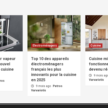
Électroménagers
Cuisine
ur vapeur
Top 10 des appareils
Cuisine mi
nouvel
électroménagers
fonctionne
 cuisine
français les plus
devenu réa
innovants pour la cuisine
9 mois ag
en 2025
Varvariotis
ros
9 mois ago
Petros
Varvariotis