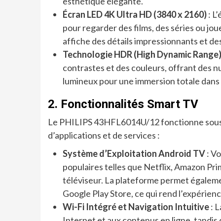
esthétique élégante.
Écran LED 4K Ultra HD (3840 x 2160)
: L
pour regarder des films, des séries ou jou
affiche des détails impressionnants et des
Technologie HDR (High Dynamic Range
contrastes et des couleurs, offrant des n
lumineux pour une immersion totale dans
2. Fonctionnalités Smart TV
Le PHILIPS 43HFL6014U/12 fonctionne sous 
d’applications et de services :
Système d’Exploitation Android TV
: Vo
populaires telles que Netflix, Amazon Pri
téléviseur. La plateforme permet égaleme
Google Play Store, ce qui rend l’expérienc
Wi-Fi Intégré et Navigation Intuitive
: L
Internet et aux contenus en ligne, tandis q