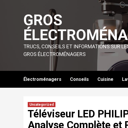
Skip
to
GROS
content
ÉLECTROMÉNA
TRUCS, CONSEILS ET INFORMATIONS SUR LE
GROS ÉLECTROMÉNAGERS
Électroménagers
Conseils
Cuisine
La
Uncategorized
Téléviseur LED PHIL
Analyse Complète et 