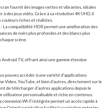
’écran fournit des images nettes et vibrantes, idéales
er à des jeux vidéo. Grâce à sa résolution 4K UHD, il
 couleurs riches et réalistes.
)
: La compatibilité HDR permet une amélioration des
uances de noirs plus profondes et des blancs plus
 chaque scène.
Android TV, offrant ainsi une gamme étendue
us pouvez accéder à une variété d’applications
me Video, YouTube, et bien d’autres, directement sur le
nt de télécharger d’autres applications depuis le
e utilisateur personnalisable et riche en contenus.
a connexion Wi-Fi intégrée permet un accès rapide à
ue l’interface intuitive facilite la navigation entre les