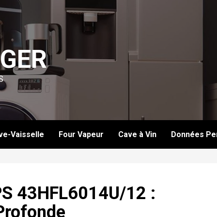
GER
S
ve-Vaisselle
Four Vapeur
Cave à Vin
Données Per
IPS 43HFL6014U/12 :
Profonde